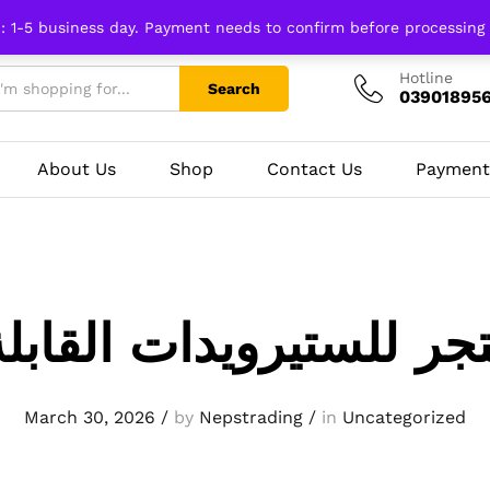
n: 1-5 business day. Payment needs to confirm before processing
Hotline
Search
03901895
About Us
Shop
Contact Us
Payment
ر للستيرويدات القابل
March 30, 2026
/
by
Nepstrading
/
in
Uncategorized