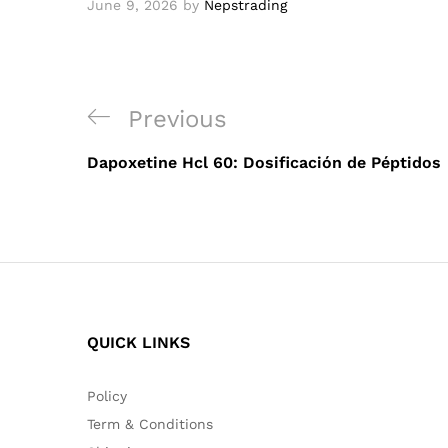
June 9, 2026
by
Nepstrading
Post
Previous
Previous
navigation
Post
Dapoxetine Hcl 60: Dosificación de Péptidos
QUICK LINKS
Policy
Term & Conditions