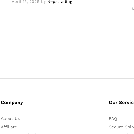
April 15, 2026
by
Nepstrading
A
Company
Our Servi
About Us
FAQ
Affiliate
Secure Ship