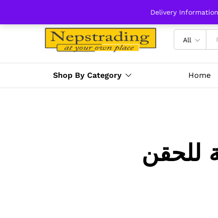
Delivery Informatio
All
Shop By Category
Home
ة للحقن