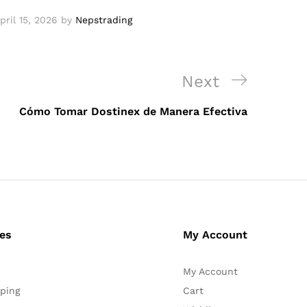
pril 15, 2026
by
Nepstrading
Next
Next
Post
Cómo Tomar Dostinex de Manera Efectiva
ces
My Account
My Account
ping
Cart