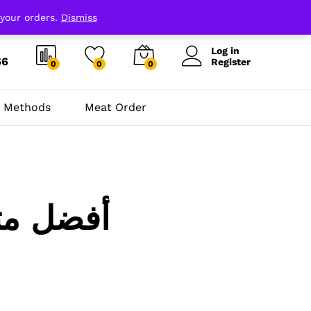
 your orders.
Dismiss
Log in
66
Register
0
0
0
 Methods
Meat Order
أفضل متج