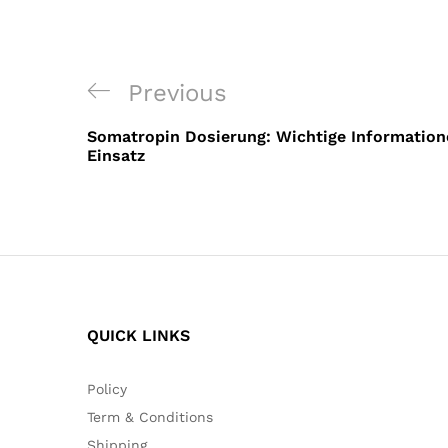
Post
Previous
Previous
navigation
Post
Somatropin Dosierung: Wichtige Informatione
Einsatz
QUICK LINKS
Policy
Term & Conditions
Shipping