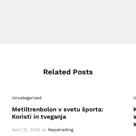
Related Posts
Uncategorized
U
Metiltrenbolon v svetu športa:
Koristi in tveganja
April 15, 2026
by
Nepstrading