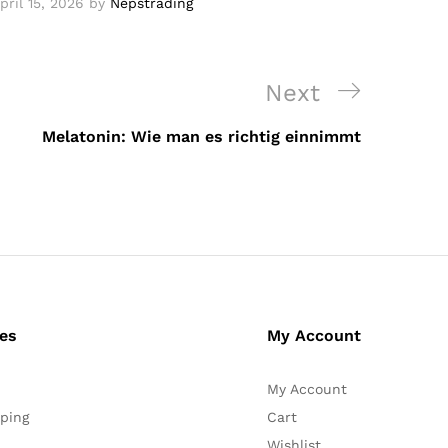
pril 15, 2026
by
Nepstrading
Next
Next
Post
Melatonin: Wie man es richtig einnimmt
ces
My Account
My Account
ping
Cart
Wishlist