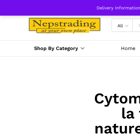
Delivery Informatio
All
Shop By Category
Home
Cytom
la
nature