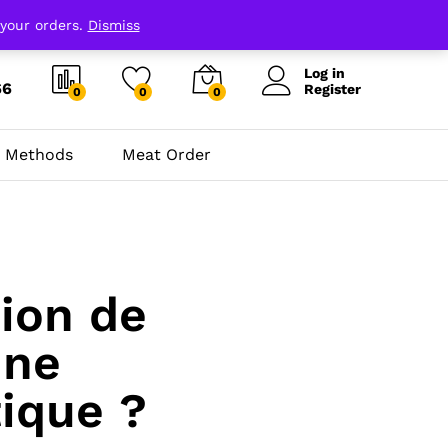
 your orders.
Dismiss
Log in
66
Register
0
0
0
 Methods
Meat Order
ion de
nne
tique ?