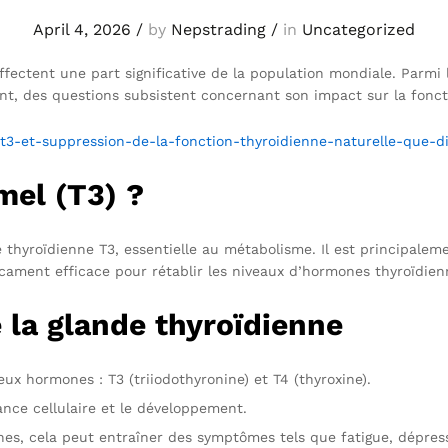
April 4, 2026
/
by
Nepstrading
/
in
Uncategorized
affectent une part significative de la population mondiale. Parmi
ant, des questions subsistent concernant son impact sur la fonct
3-et-suppression-de-la-fonction-thyroidienne-naturelle-que-di
mel (T3) ?
hyroïdienne T3, essentielle au métabolisme. Il est principalement
cament efficace pour rétablir les niveaux d’hormones thyroïdien
 la glande thyroïdienne
ux hormones : T3 (triiodothyronine) et T4 (thyroxine).
nce cellulaire et le développement.
s, cela peut entraîner des symptômes tels que fatigue, dépress