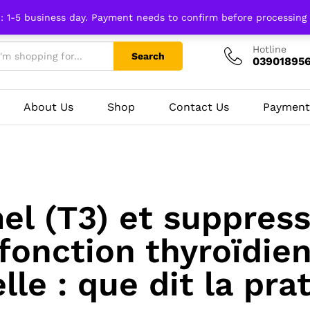
n: 1-5 business day. Payment needs to confirm before processing
Hotline
Search
03901895
About Us
Shop
Contact Us
Payment
el (T3) et suppress
 fonction thyroïdie
lle : que dit la pra