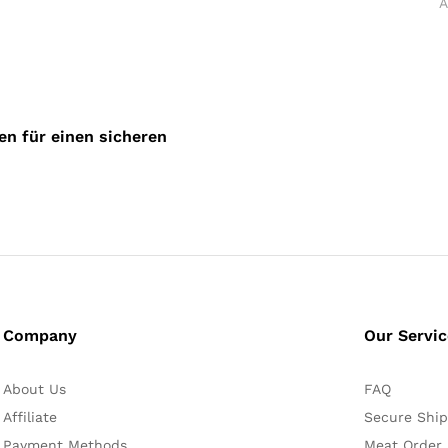
A
n für einen sicheren
Company
Our Servi
About Us
FAQ
Affiliate
Secure Ship
Payment Methods
Meat Order